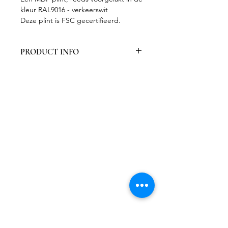
kleur RAL9016 - verkeerswit
Deze plint is FSC gecertifieerd.
PRODUCT INFO
Verpakt per 6 stuks
Bevat 1 laklaag in RAL 9016
Gecertifieerd