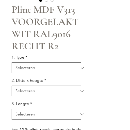
Plint MDF V313
VOORGELAKT
WIT RAL9016
RECHT R2
1. Type
*
2. Dikte x hoogte
*
3. Lengte
*
Een MDF plint, reeds voorgelakt in de