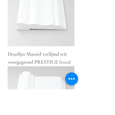
Deurlijst Massief verlijmd wit
voorgegrond PRESTIGE (1012)