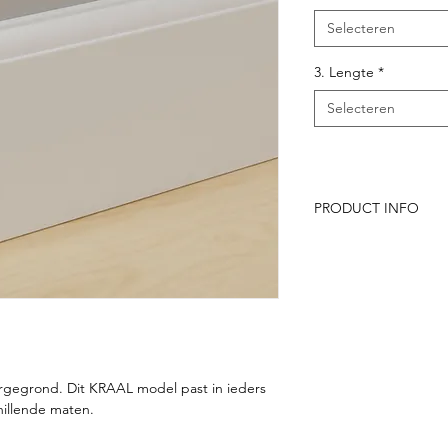
Selecteren
3. Lengte
*
Selecteren
PRODUCT INFO
Verpakt per 6 stu
Bevat primer, een
Hoge slijtvastheid
Eenvoudig bewer
Gecertifieerd
orgegrond. Dit KRAAL model past in ieders
chillende maten.