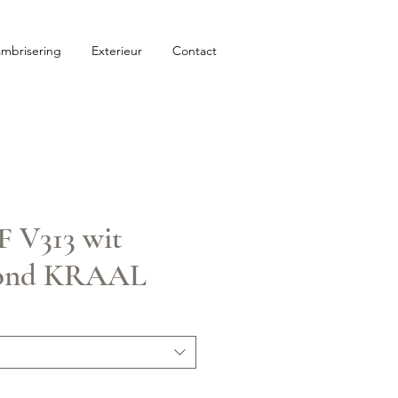
ambrisering
Exterieur
Contact
F V313 wit
rond KRAAL