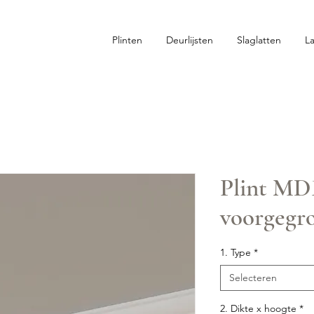
Plinten
Deurlijsten
Slaglatten
L
Plint MD
voorgeg
1. Type
*
Selecteren
2. Dikte x hoogte
*