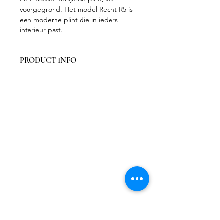
voorgegrond. Het model Recht R5 is
een moderne plint die in ieders
interieur past.
PRODUCT INFO
Verpakt per 5 stuks
Gladde primer, overschilderbaar,
afwerken met een eindlaag
Stabiel door verlijming, trekt niet
krom
Vochtbestendiger dan
vochtbestendige MDF