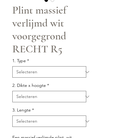
Plint massief
verlijmd wit
voorgegrond
RECHT R5
1. Type
*
2. Dikte x hoogte
*
3. Lengte
*
Een massief verlijmde plint, wit