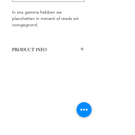
In ons gamma hebben we
planchetten in meranti of reeds wit
voorgegrond.
PRODUCT INFO
Verpakt per 5 stuks
Gladde primer, overschilderbaar.
Afwerken met eindlaag
Stabiel door verlijming, trekt niet
krom
Vaste lengte