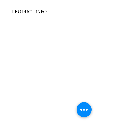
PRODUCT INFO
Verpakt per deurset
Eik is schaars, door fineerlaag
wordt de stam maximaal benut
Meer stabiliteit door meranti
verlijmde kern