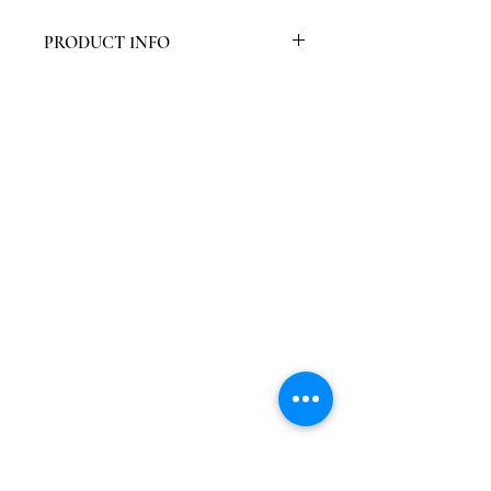
PRODUCT INFO
Verpakt per deurset
Eik is schaars, door fineerlaag
wordt de stam maximaal benut
Meer stabiliteit door meranti
verlijmde kern