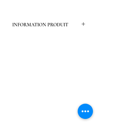
INFORMATION PRODUIT
Emballées par 3 pièces
Couche primaire, facile à peindre
avec une couche de finition
Stable grâce au collage, ne voile
pas
Longueur fixe