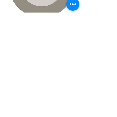
2019
Regroupement et centralisation
Structure et vue d’ensemble sont la clé
du succès. Les 3 magasins deviennent
« « un ». Nouvelle implantation
beaucoup plus grande.