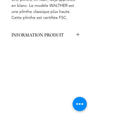
en blanc. Le modèle WALTHER est
une plinthe classique plus haute.
Cette plinthe est certifiée FSC.
INFORMATION PRODUIT
Emballées par 6 pièces
Traitement primaire, faciles à
peindre
Haute résistance à l’usure
Faciles à travailler
Certifiées