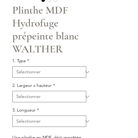
Plinthe MDF
Hydrofuge
prépeinte blanc
WALTHER
1. Type
*
2. Largeur x hauteur
*
3. Longueur
*
Une plinthe en MDF, déjà apprêtée